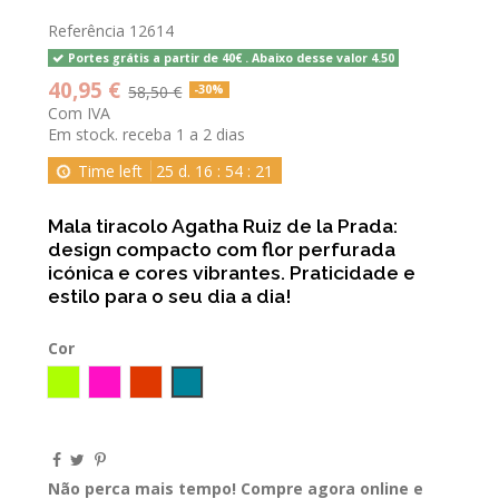
Referência
12614
Portes grátis a partir de 40€ . Abaixo desse valor 4.50
40,95 €
58,50 €
-30%
Com IVA
Em stock. receba 1 a 2 dias
Time left
25
d.
16
:
54
:
21
Mala tiracolo Agatha Ruiz de la Prada:
design compacto com flor perfurada
icónica e cores vibrantes. Praticidade e
estilo para o seu dia a dia!
Cor
Verde LIMA
Fucsia
TELHA
AZUL INGLES
Não perca mais tempo! Compre agora online e