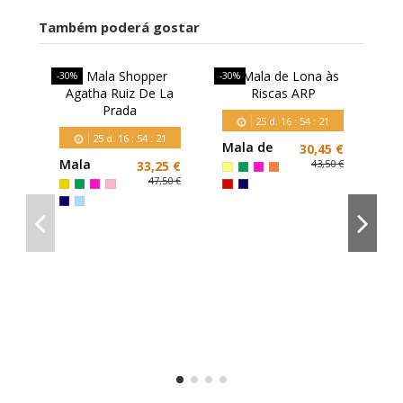
Também poderá gostar
-30%
-30%
-30
25
d.
16
:
54
:
21
25
d.
16
:
54
:
21
Mala de
30,45 €
Lona às
Mala
43,50 €
33,25 €
Riscas ARP
Shopper
47,50 €
Agatha
Ruiz De La
Prada
Ma
Ag
Ru
Pr
Ve