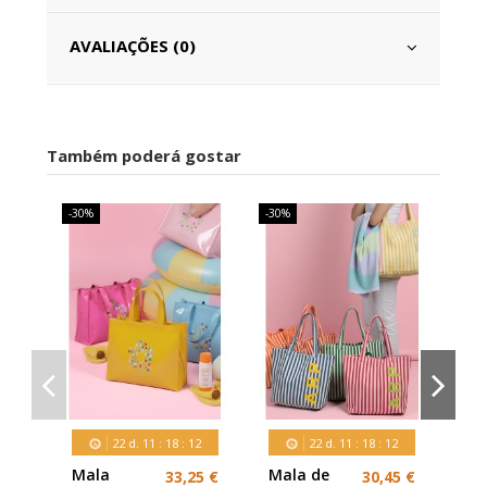
AVALIAÇÕES (0)
Também poderá gostar
-30%
-30%
-30
22
d.
11
:
18
:
11
22
d.
11
:
18
:
11
Mala
Mala de
Ma
33,25 €
30,45 €