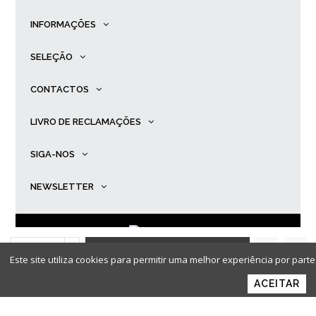
INFORMAÇÕES
SELEÇÃO
CONTACTOS
LIVRO DE RECLAMAÇÕES
SIGA-NOS
NEWSLETTER
ADICIONAR AO
© Primadona |
Desenvolvido por
Ping
.
Este site utiliza cookies para permitir uma melhor experiência por parte 
CARRINHO
ACEITAR