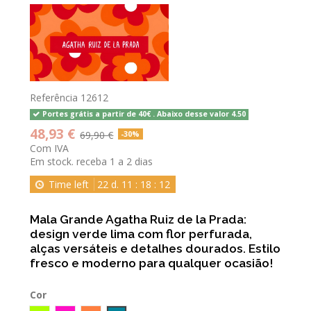
Referência
12612
Portes grátis a partir de 40€ . Abaixo desse valor 4.50
48,93 €
69,90 €
-30%
Com IVA
Em stock. receba 1 a 2 dias
Time left
22
d.
11
:
18
:
11
Mala Grande Agatha Ruiz de la Prada:
design verde lima com flor perfurada,
alças versáteis e detalhes dourados. Estilo
fresco e moderno para qualquer ocasião!
Cor