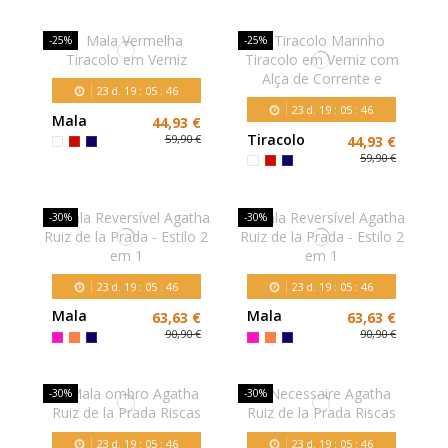
Monograma
e Pendente
-25%
-25%
de Coração
23
d.
19
:
05
:
45
23
d.
19
:
05
:
45
Mala
44,93 €
Vermelha
Tiracolo
59,90 €
44,93 €
Tiracolo em
Marinho
59,90 €
Verniz
Tiracolo em
Verniz com
Alça de
-30%
-30%
Corrente e
23
d.
19
:
05
:
45
23
d.
19
:
05
:
45
Mala
Mala
63,63 €
63,63 €
Reversível
Reversível
90,90 €
90,90 €
Agatha Ruiz
Agatha Ruiz
de la Prada -
de la Prada -
Estilo 2 em 1
Estilo 2 em 1
-30%
-30%
23
d.
19
:
05
:
45
23
d.
19
:
05
:
45