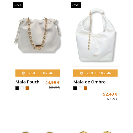
-25%
-25%
23
d.
19
:
05
:
45
23
d.
19
:
05
:
45
Mala Pouch
Mala de Ombro
44,99 €
Franzida
Arredondada
59,99 €
com
52,49 €
Corrente
69,99 €
Metálica