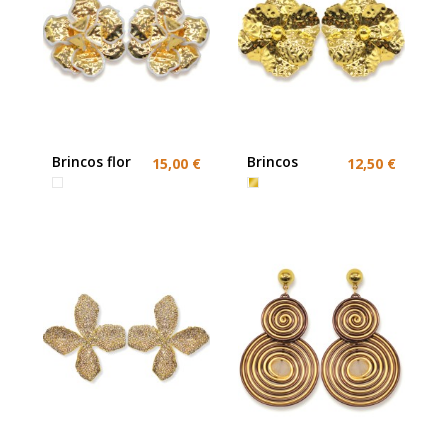
Brincos flor
Brincos
15,00 €
12,50 €
grandes
grandes
dourados e
dourados e
Branco
cor