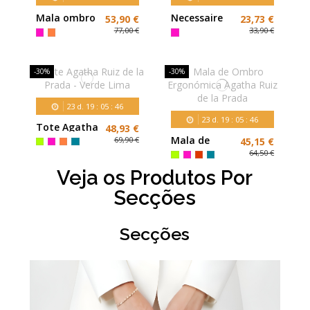
Mala ombro
Necessaire
53,90 €
23,73 €
Agatha Ruiz
Agatha Ruiz
77,00 €
33,90 €
de la Prada
de la Prada
Riscas
Riscas
-30%
-30%
23
d.
19
:
05
:
45
23
d.
19
:
05
:
45
Tote Agatha
48,93 €
Ruiz de la
Mala de
69,90 €
45,15 €
Prada -
Ombro
64,50 €
Verde Lima
Ergonómica
Veja os Produtos Por
Agatha Ruiz
de la Prada
Secções
Secções