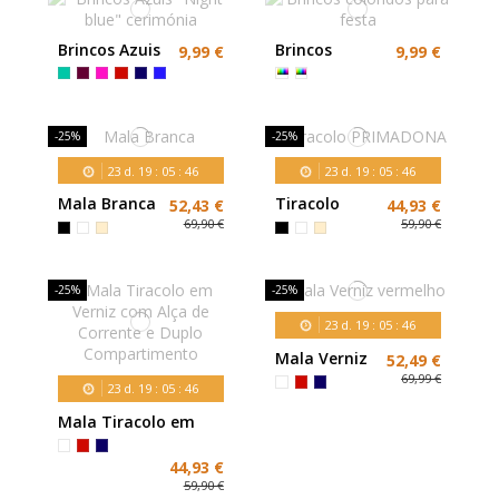
Brincos Azuis
Brincos
9,99 €
9,99 €
"Night blue"
coloridos
cerimónia
para festa
-25%
-25%
23
d.
19
:
05
:
45
23
d.
19
:
05
:
45
Mala Branca
Tiracolo
52,43 €
44,93 €
PRIMADONA
69,90 €
59,90 €
-25%
-25%
23
d.
19
:
05
:
45
Mala Verniz
52,49 €
vermelho
69,99 €
23
d.
19
:
05
:
45
Mala Tiracolo em
Verniz com Alça de
Corrente e Duplo
44,93 €
Compartimento
59,90 €