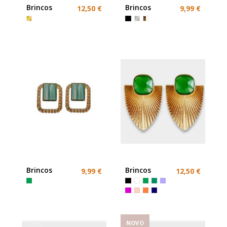
Brincos
Brincos
12,50 €
9,99 €
Chumbo
grandes
grandes
dourado ou
strass
prateado
Brincos
Brincos
9,99 €
12,50 €
Coloridos
Dourados
Egipto
NOVO