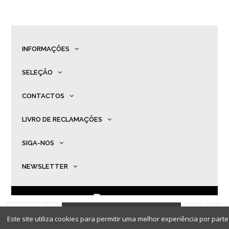
INFORMAÇÕES
SELEÇÃO
CONTACTOS
LIVRO DE RECLAMAÇÕES
SIGA-NOS
NEWSLETTER
ADICIONAR AO
© Primadona |
Desenvolvido por
Ping
.
Este site utiliza cookies para permitir uma melhor experiência por parte 
CARRINHO