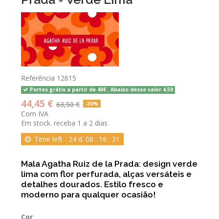
Referência
12615
Portes grátis a partir de 40€ . Abaixo desse valor 4.50
44,45 €
63,50 €
-30%
Com IVA
Em stock. receba 1 a 2 dias
Time left
24
d.
08
:
16
:
31
Mala Agatha Ruiz de la Prada: design verde
lima com flor perfurada, alças versáteis e
detalhes dourados. Estilo fresco e
moderno para qualquer ocasião!
Cor