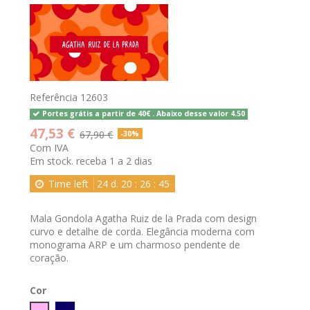
Referência
12603
Portes grátis a partir de 40€ . Abaixo desse valor 4.50
47,53 €
67,90 €
-30%
Com IVA
Em stock. receba 1 a 2 dias
Time left
24
d.
20
:
26
:
45
Mala Gondola Agatha Ruiz de la Prada com design
curvo e detalhe de corda. Elegância moderna com
monograma ARP e um charmoso pendente de
coração.
Cor