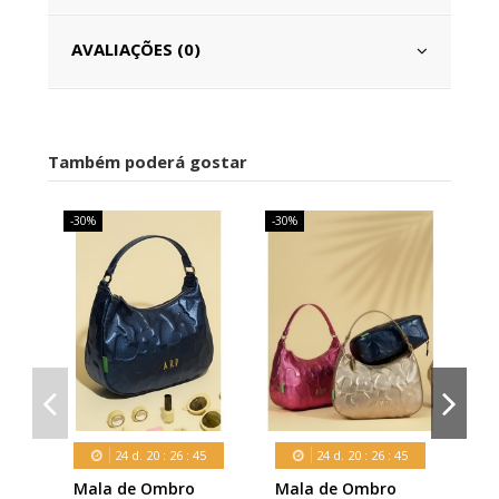
AVALIAÇÕES (0)
Também poderá gostar
-30%
-30%
-30
24
d.
20
:
26
:
45
24
d.
20
:
26
:
45
Mala de Ombro
Mala de Ombro
Mi