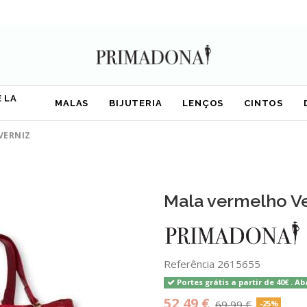
 LA
MALAS
BIJUTERIA
LENÇOS
CINTOS
VERNIZ
Mala vermelho Ve
Referência
2615655
Portes grátis a partir de 40€ . Ab
52,49 €
69,99 €
-25%