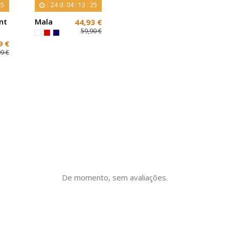
24
24
d.
04
:
13
:
24
nt
Mala
44,93 €
a
Vermelha
59,90 €
Tiracolo
9 €
em
99 €
Verniz
De momento, sem avaliações.