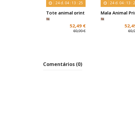
24
d.
04
:
13
:
24
24
d.
04
:
13
:
Tote animal print
Mala Animal Pri
Primadona
Tote Primadon
Leopard Verniz
52,49 €
52,4
69,99 €
69,
Comentários (0)