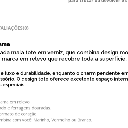
para trocar ou devolver e 
VALIAÇÕES
(0)
rama
ticada mala tote em verniz, que combina design 
marca em relevo que recobre toda a superfície, 
e luxo e durabilidade, enquanto o charm pendente em
sório. O design tote oferece excelente espaço interno
s especiais.
ama em relevo.
ado e ferragens douradas.
ormato de coração.
mbina com você: Marinho, Vermelho ou Branco.