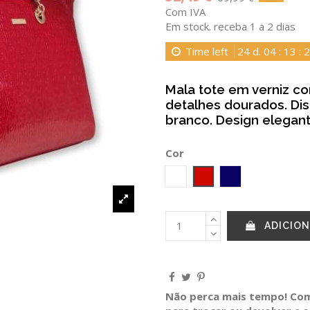
Com IVA
Em stock. receba 1 a 2 dias
Time left
24
d.
04
:
13
:
2
Mala tote em verniz 
detalhes dourados. Di
branco. Design elegant
Cor
Branco
Vermelho
Marinho
ADICION
Não perca mais tempo! Comp