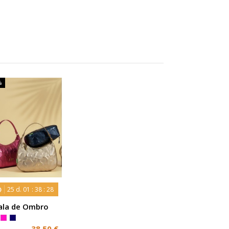
%
25
d.
01
:
38
:
27
la de Ombro
talizada
atha Ruiz de la
38,50 €