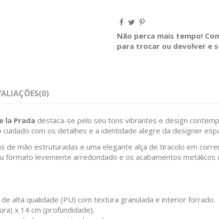
Não perca mais tempo! Comp
para trocar ou devolver e 
VALIAÇÕES
(0)
e la Prada
destaca-se pelo seu tons vibrantes e design contempo
 o cuidado com os detalhes e a identidade alegre da designer esp
s de mão estruturadas e uma elegante alça de tiracolo em corre
O seu formato levemente arredondado e os acabamentos metálico
 de alta qualidade (PU) com textura granulada e interior forrado.
ra) x 14 cm (profundidade).