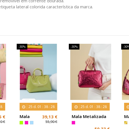
o removível em corrente dourada.
tiqueta lateral colorida característica da marca.
-30%
-30%
-30
27
25
d.
01
:
38
:
27
25
d.
01
:
38
:
27
Mala
Mala Metalizada
Ma
5 €
39,13 €
Agatha
Agatha Ruiz de la
Me
50 €
55,90 €
Ruiz De
Prada
Ag
50,33 €