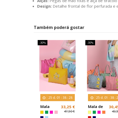
Alças:
Pegas de mão fixas e alça de tiracol
Design:
Detalhe frontal de flor perfurada e e
Também poderá gostar
-30%
-30%
25
d.
01
:
38
:
27
25
d.
01
:
38
:
Mala
Mala de
33,25 €
30,4
Shopper
Lona às
47,50 €
43,
Agatha
Riscas