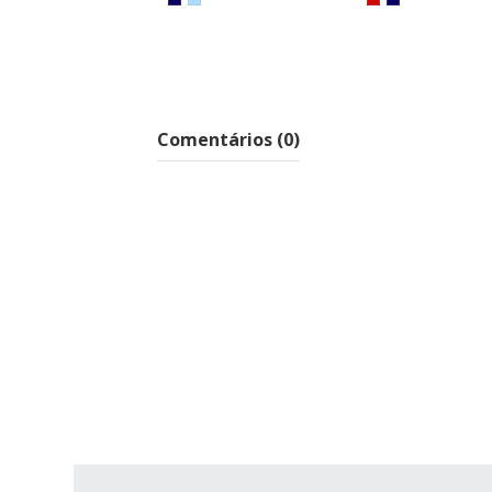
Ruiz De
ARP
La Prada
Comentários (0)