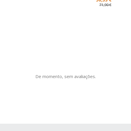
La Prada
Pr
71,90 €
em
Verniz
De momento, sem avaliações.