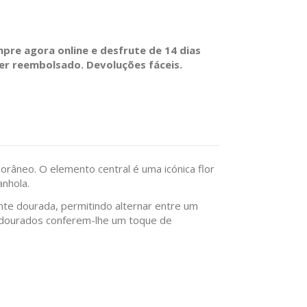
re agora online e desfrute de 14 dias
ser reembolsado. Devoluções fáceis.
râneo. O elemento central é uma icónica flor
anhola.
nte dourada, permitindo alternar entre um
s dourados conferem-lhe um toque de