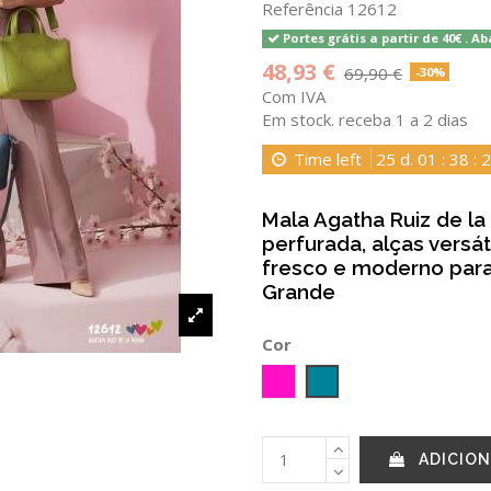
Referência
12612
Portes grátis a partir de 40€ . Ab
48,93 €
69,90 €
-30%
Com IVA
Em stock. receba 1 a 2 dias
Time left
25
d.
01
:
38
:
2
Mala Agatha Ruiz de la
perfurada, alças versát
fresco e moderno par
Grande
Cor
Fucsia
AZUL INGLES
ADICION