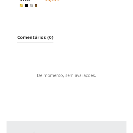
dourado
ou
prateado
Comentários (0)
De momento, sem avaliações.