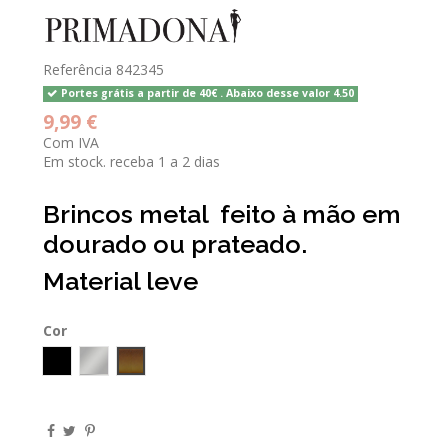
Referência
842345
Portes grátis a partir de 40€ . Abaixo desse valor 4.50
9,99 €
Com IVA
Em stock. receba 1 a 2 dias
Brincos metal feito à mão em
dourado ou prateado.
Material leve
Cor
Preto
Prateado
bronze