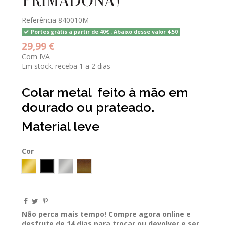
Referência
840010M
Portes grátis a partir de 40€ . Abaixo desse valor 4.50
29,99 €
Com IVA
Em stock. receba 1 a 2 dias
Colar metal feito à mão em
dourado ou prateado.
Material leve
Cor
GOLD
Preto
Prateado
bronze
Não perca mais tempo! Compre agora online e
desfrute de 14 dias para trocar ou devolver e ser