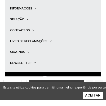
INFORMAÇÕES
SELEÇÃO
CONTACTOS
LIVRO DE RECLAMAÇÕES
SIGA-NOS
NEWSLETTER
ADICIONAR AO
© Primadona |
Desenvolvido por
Ping
.
Este site utiliza cookies para permitir uma melhor experiência por parte 
CARRINHO
ACEITAR