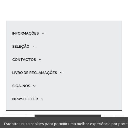
INFORMAÇÕES
SELEÇÃO
CONTACTOS
LIVRO DE RECLAMAÇÕES
SIGA-NOS
NEWSLETTER
ADICIONAR AO
Este site utiliza cookies para permitir uma melhor experiência por parte 
© Primadona |
Desenvolvido por
Ping
.
CARRINHO