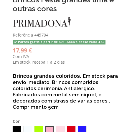
outras cores
Referência
445784
Portes grátis a partir de 40€ . Abaixo desse valor 4.50
17,99 €
Com IVA
Em stock. receba 1 a 2 dias
Brincos grandes coloridos.
Em stock para
envio imediato. Brincos compridos
coloridos.cerimonia. Antialergico.
Fabricados com metal sem níquel, e
decorados com strass de varias cores .
Comprimento 5cm
Cor
BLACK
CRISTAL
Verde LIMA
Rosa
Rosa Quartz
cereja
Azul