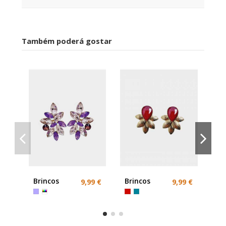
Também poderá gostar
Br
ro
Brincos
Brincos
9,99 €
9,99 €
Pedras