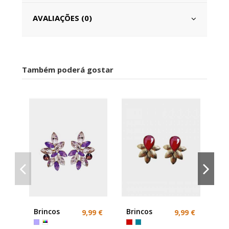
AVALIAÇÕES (0)
Também poderá gostar
Br
ro
Brincos
Brincos
9,99 €
9,99 €
Pedras