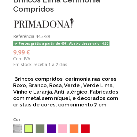
Compridos
Referência
445789
Portes grátis a partir de 40€ . Abaixo desse valor 4.50
9,99 €
Com IVA
Em stock. receba 1 a 2 dias
Brincos compridos cerimonia nas cores
Roxo, Branco, Rosa, Verde , Verde Lima,
Vinho e Laranja. Anti-alérgico. Fabricados
com metal sem níquel, e decorados com
cristais de cores. comprimento 7 cm
Cor
GELO
LIMA
Kaki
ROXO
Rosa
Laranja
cereja