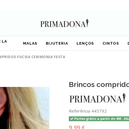
 LA
MALAS
BIJUTERIA
LENÇOS
CINTOS
PRIDOS FUCSIA CERIMONIA FESTA
Brincos comprido
Referência
445792
Portes grátis a partir de 40€ . Ab
9,99 €