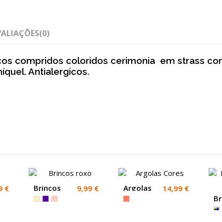
VALIAÇÕES
(0)
ncos compridos coloridos cerimonia em strass c
quel. Antialergicos.
Brincos
Argolas
9 €
9,99 €
14,99 €
roxo
Cores
Br
mu