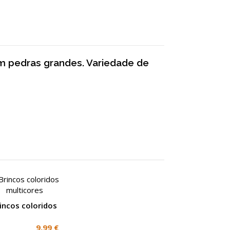
om pedras grandes. Variedade de
incos coloridos
lticores
9,99 €