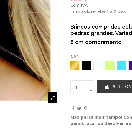
Com IVA
Em stock. receba 1 a 2 dias
Brincos compridos col
pedras grandes. Varie
8 cm comprimento
Cor
GOLD
Preto
CRISTAL
LIMA
TUR
ADICION
Não perca mais tempo! Comp
para trocar ou devolver e 