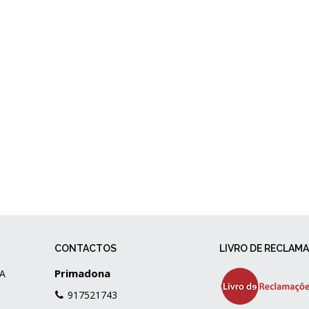
CONTACTOS
LIVRO DE RECLAM
Primadona
A
917521743