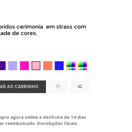
oridos cerimonia em strass com
dade de cores.
QUESA
ROXO
ALFAZEMA
Fucsia
Rosa
Salmão
Azul
Multicor 2
Multicor 3
AR AO CARRINHO
re agora online e desfrute de 14 dias
ser reembolsado. Devoluções fáceis.