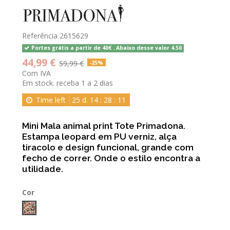
Referência
2615629
Portes grátis a partir de 40€ . Abaixo desse valor 4.50
44,99 €
59,99 €
-25%
Com IVA
Em stock. receba 1 a 2 dias
Time left
25
d.
14
:
28
:
11
Mini Mala animal print Tote Primadona.
Estampa leopard em PU verniz, alça
tiracolo e design funcional, grande com
fecho de correr. Onde o estilo encontra a
utilidade.
Cor
LEOPARDO