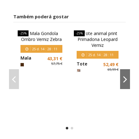
Também poderá gostar
-25%
-25%
-25
25
d.
14
:
28
:
11
25
d.
14
:
28
:
11
Mala
43,31 €
Gondola
Tote
57,75 €
52,49 €
Ombro
animal
69,99 €
Verniz
print
Zebra
Primadona
Leopard
Verniz
Ti
O
Ve
Le