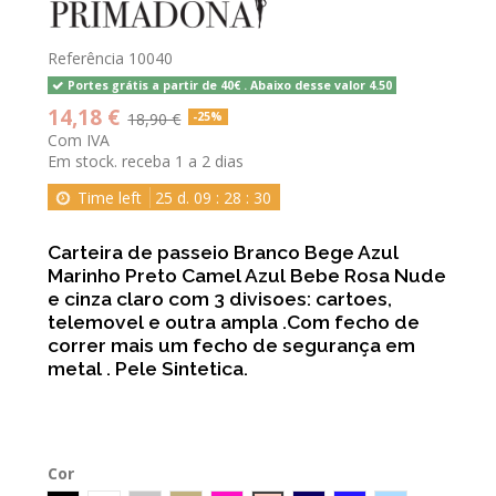
Referência
10040
Portes grátis a partir de 40€ . Abaixo desse valor 4.50
14,18 €
18,90 €
-25%
Com IVA
Em stock. receba 1 a 2 dias
Time left
25
d.
09
:
28
:
30
Carteira de passeio Branco Bege Azul
Marinho Preto Camel Azul Bebe Rosa Nude
e cinza claro com 3 divisoes: cartoes,
telemovel e outra ampla .Com fecho de
correr mais um fecho de segurança em
metal . Pele Sintetica.
Cor