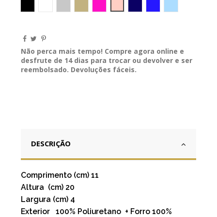
Preto
Branco
Cinza claro
Areia
Fucsia
Rosa Nude
Marinho
Azul
Azul claro
Não perca mais tempo! Compre agora online e
desfrute de 14 dias para trocar ou devolver e ser
reembolsado. Devoluções fáceis.
DESCRIÇÃO
Comprimento (cm) 11
Altura (cm) 20
Largura (cm) 4
Exterior 100% Poliuretano + Forro 100%