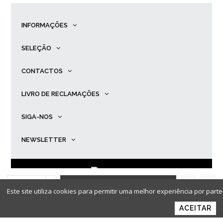
INFORMAÇÕES
SELEÇÃO
CONTACTOS
LIVRO DE RECLAMAÇÕES
SIGA-NOS
NEWSLETTER
ADICIONAR AO
© Primadona |
Desenvolvido por
Ping
.
Este site utiliza cookies para permitir uma melhor experiência por parte 
CARRINHO
ACEITAR