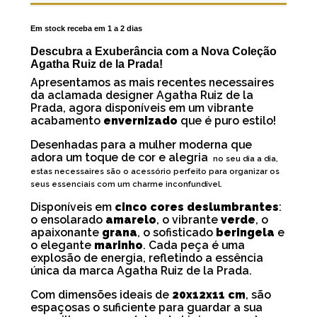
Em stock receba em 1 a 2 dias
Descubra a Exuberância com a Nova Coleção
Agatha Ruiz de la Prada!
Apresentamos as mais recentes necessaires
da aclamada designer Agatha Ruiz de la
Prada, agora disponíveis em um vibrante
acabamento
envernizado
que é puro estilo!
Desenhadas para a mulher moderna que
adora um toque de cor e alegria
no seu dia a dia,
estas necessaires são o acessório perfeito para organizar os
seus essenciais com um charme inconfundível.
Disponíveis em
cinco cores deslumbrantes
:
o ensolarado
amarelo
, o vibrante
verde
, o
apaixonante
grana
, o sofisticado
beringela
e
o elegante
marinho
. Cada peça é uma
explosão de energia, refletindo a essência
única da marca Agatha Ruiz de la Prada.
Com dimensões ideais de
20x12x11 cm
, são
espaçosas o suficiente para guardar a sua