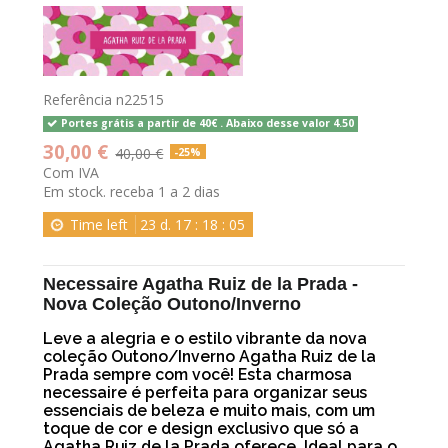
Referência
n22515
Portes grátis a partir de 40€ . Abaixo desse valor 4.50
30,00 €
40,00 €
-25%
Com IVA
Em stock. receba 1 a 2 dias
Time left
23
d.
17
:
18
:
05
Necessaire Agatha Ruiz de la Prada -
Nova Coleção Outono/Inverno
Leve a alegria e o estilo vibrante da nova
coleção Outono/Inverno Agatha Ruiz de la
Prada sempre com você! Esta charmosa
necessaire é perfeita para organizar seus
essenciais de beleza e muito mais, com um
toque de cor e design exclusivo que só a
Agatha Ruiz de la Prada oferece. Ideal para o