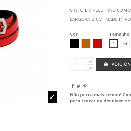
CINTO EM PELE FINO COM D
LARGURA 2 CM -MADE IN P
Cor
Tamanho
Preto
CAMEL
Vermelho
S
M
ADICION
Não perca mais tempo! Comp
para trocar ou devolver e 