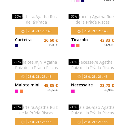
Carteira
Agatha Ruiz
de la Prada
-30%
-30%
23
d.
21
:
26
:
43
23
d.
21
:
26
:
43
Carteira
Tiracolo
26,60 €
43,33 €
Agatha Ruiz
Agatha Ruiz
38,00 €
61,90 €
de la Prada
de la Prada
Riscas
-30%
-30%
23
d.
21
:
26
:
43
23
d.
21
:
26
:
43
Malote mini
Necessaire
45,85 €
23,73 €
Agatha Ruiz
Agatha Ruiz
65,50 €
33,90 €
de la Prada
de la Prada
Riscas
Riscas
-30%
-30%
23
d.
21
:
26
:
43
23
d.
21
:
26
:
43