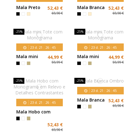
Mala Preto
Mala Branca
52,43 €
52,43 €
69,90 €
69,90 €
-25%
-25%
23
d.
21
:
26
:
43
23
d.
21
:
26
:
43
Mala mini
Mala mini
44,99 €
44,99 €
Tote com
Tote com
59,99 €
59,99 €
Monograma
Monograma
-25%
-25%
23
d.
21
:
26
:
43
Mala Branca
52,43 €
23
d.
21
:
26
:
43
Ombro
69,90 €
Mala Hobo com
Monograma em
Relevo e Detalhes
52,43 €
Contrastantes
69,90 €