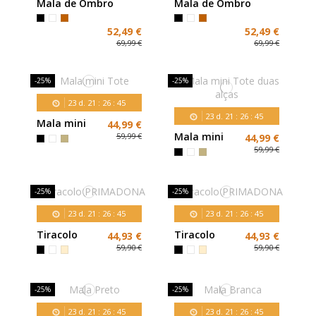
Mala de Ombro
Mala de Ombro
Arredondada
Arredondada
52,49 €
52,49 €
69,99 €
69,99 €
-25%
-25%
23
d.
21
:
26
:
43
23
d.
21
:
26
:
43
Mala mini
44,99 €
Tote
Mala mini
59,99 €
44,99 €
Tote duas
59,99 €
alças
-25%
-25%
23
d.
21
:
26
:
43
23
d.
21
:
26
:
43
Tiracolo
Tiracolo
44,93 €
44,93 €
PRIMADONA
PRIMADONA
59,90 €
59,90 €
-25%
-25%
23
d.
21
:
26
:
43
23
d.
21
:
26
:
43