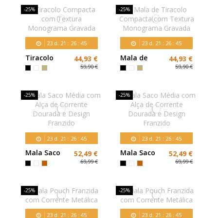
-25%
-25%
23
d.
21
:
26
:
43
23
d.
21
:
26
:
43
Tiracolo
Mala de
44,93 €
44,93 €
Compacta
Tiracolo
59,90 €
59,90 €
com Textura
Compacta
Monograma
com Textura
Gravada
Monograma
-25%
-25%
Gravada
23
d.
21
:
26
:
43
23
d.
21
:
26
:
43
Mala Saco
Mala Saco
52,49 €
52,49 €
Média com
Média com
69,99 €
69,99 €
Alça de
Alça de
Corrente
Corrente
Dourada e
Dourada e
-25%
-25%
Design
Design
Franzido
Franzido
23
d.
21
:
26
:
43
23
d.
21
:
26
:
43