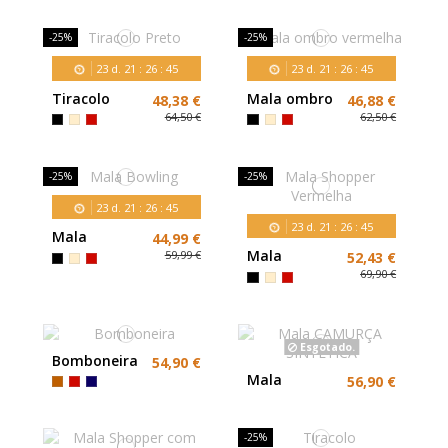
Verniz
Leopardo
-25%
-25%
23
d.
21
:
26
:
44
23
d.
21
:
26
:
44
Tiracolo
Mala ombro
48,38 €
46,88 €
Preto
vermelha
64,50 €
62,50 €
-25%
-25%
23
d.
21
:
26
:
44
23
d.
21
:
26
:
44
Mala
44,99 €
Bowling
Mala
59,99 €
52,43 €
Shopper
69,90 €
Vermelha
Esgotado.
Bomboneira
54,90 €
Mala
56,90 €
CAMURÇA
SINTETICA
-25%