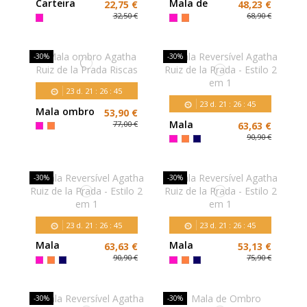
Carteira
Mala de
22,75 €
48,23 €
Agatha Ruiz
mão Agatha
32,50 €
68,90 €
de la Prada
Ruiz de la
Riscas
Prada Riscas
-30%
-30%
23
d.
21
:
26
:
43
23
d.
21
:
26
:
43
Mala ombro
53,90 €
Agatha Ruiz
Mala
77,00 €
63,63 €
de la Prada
Reversível
90,90 €
Riscas
Agatha Ruiz
de la Prada -
Estilo 2 em 1
-30%
-30%
23
d.
21
:
26
:
43
23
d.
21
:
26
:
43
Mala
Mala
63,63 €
53,13 €
Reversível
Reversível
90,90 €
75,90 €
Agatha Ruiz
Agatha Ruiz
de la Prada -
de la Prada -
Estilo 2 em 1
Estilo 2 em 1
-30%
-30%