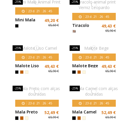
-25%
-25%
23
d.
21
:
26
:
44
23
d.
21
:
26
:
44
Mini Mala
49,20 €
Animal Print
Tiracolo
65,60 €
49,43 €
animal print
65,90 €
Verniz
Leopardo
-25%
-25%
23
d.
21
:
26
:
44
23
d.
21
:
26
:
44
Malote Liso
Malote Bege
49,43 €
49,43 €
Camel
65,90 €
65,90 €
-25%
-25%
23
d.
21
:
26
:
44
23
d.
21
:
26
:
44
Mala Preto
Mala Camel
52,49 €
52,49 €
com alças
com alças
69,99 €
69,99 €
douradas
douradas