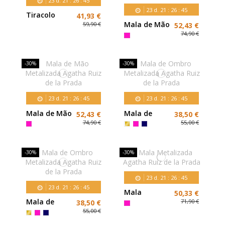
23
d.
21
:
26
:
43
23
d.
21
:
26
:
43
Tiracolo
41,93 €
Metalizada
Mala de Mão
59,90 €
52,43 €
Agatha Ruiz
Metalizada
74,90 €
de la Prada
Agatha Ruiz
de la Prada
-30%
-30%
23
d.
21
:
26
:
43
23
d.
21
:
26
:
43
Mala de Mão
Mala de
52,43 €
38,50 €
Metalizada
Ombro
74,90 €
55,00 €
Agatha Ruiz
Metalizada
de la Prada
Agatha Ruiz
de la Prada
-30%
-30%
23
d.
21
:
26
:
43
23
d.
21
:
26
:
43
Mala
50,33 €
Metalizada
Mala de
71,90 €
38,50 €
Agatha Ruiz
Ombro
55,00 €
de la Prada
Metalizada