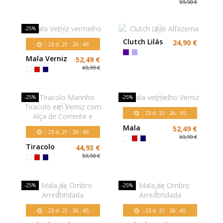
59,90 €
-25%
Clutch Lilás
24,90 €
23
d.
21
:
26
:
43
Alfazema
Mala Verniz
52,49 €
vermelho
69,99 €
-25%
-25%
23
d.
21
:
26
:
43
Mala
52,49 €
23
d.
21
:
26
:
43
vermelho
69,99 €
Verniz
Tiracolo
44,93 €
Marinho
59,90 €
Tiracolo em
Verniz com
Alça de
-25%
-25%
Corrente e
23
d.
21
:
26
:
43
23
d.
21
:
26
:
43