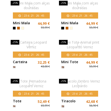
-25%
-25%
23
d.
21
:
26
:
44
23
d.
21
:
26
:
44
Mini Mala
Mini Mala
44,99 €
44,99 €
com alças
com alças
59,99 €
59,99 €
douradas
douradas
-25%
-25%
23
d.
21
:
26
:
44
23
d.
21
:
26
:
44
Carteira
Mini Tote
32,25 €
44,99 €
Leopard
Animal print
43,00 €
59,99 €
Verniz
Leopardo
Verniz
-25%
-25%
23
d.
21
:
26
:
44
23
d.
21
:
26
:
44
Tote
Tiracolo
52,49 €
42,68 €
Primadona
Ombro
69,99 €
56,90 €
Leopard
Verniz