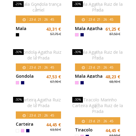
-25%
-30%
23
d.
21
:
26
:
43
23
d.
21
:
26
:
43
Mala
Mala Agatha
43,31 €
61,25 €
Gondola
Ruiz de la
57,75 €
87,50 €
trança
Prada
camel
-30%
-30%
23
d.
21
:
26
:
43
23
d.
21
:
26
:
43
Gondola
Mala Agatha
47,53 €
48,23 €
Agatha Ruiz
Ruiz de la
67,90 €
68,90 €
de la Prada
Prada
-30%
-30%
23
d.
21
:
26
:
43
23
d.
21
:
26
:
43
Carteira
44,45 €
Agatha Ruiz
Tiracolo
63,50 €
44,45 €
de la Prada
Marinho
63,50 €