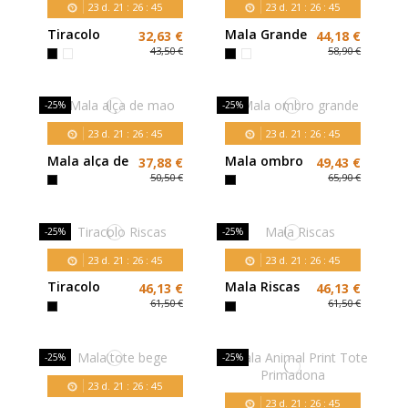
23
d.
21
:
26
:
44
23
d.
21
:
26
:
44
Tiracolo
Mala Grande
32,63 €
44,18 €
Branco
Preto taxas
43,50 €
58,90 €
Tachas
-25%
-25%
23
d.
21
:
26
:
44
23
d.
21
:
26
:
44
Mala alça de
Mala ombro
37,88 €
49,43 €
mao
grande
50,50 €
65,90 €
-25%
-25%
23
d.
21
:
26
:
43
23
d.
21
:
26
:
43
Tiracolo
Mala Riscas
46,13 €
46,13 €
Riscas
61,50 €
61,50 €
-25%
-25%
23
d.
21
:
26
:
43
23
d.
21
:
26
:
43