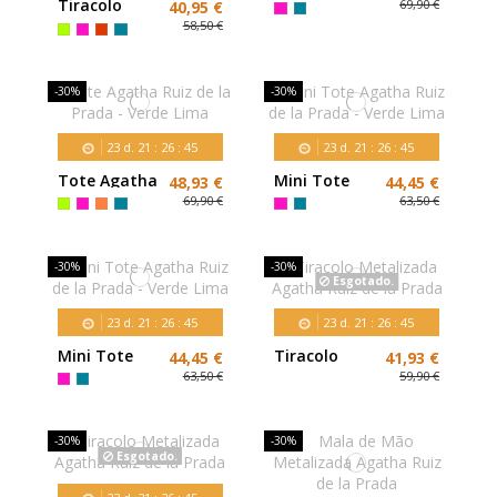
Ruiz de la
Tiracolo
69,90 €
40,95 €
Prada -
Agatha Ruiz
58,50 €
Verde Lima
de la Prada -
Flor
Perfurada
-30%
-30%
23
d.
21
:
26
:
43
23
d.
21
:
26
:
43
Tote Agatha
Mini Tote
48,93 €
44,45 €
Ruiz de la
Agatha Ruiz
69,90 €
63,50 €
Prada -
de la Prada -
Verde Lima
Verde Lima
-30%
-30%
Esgotado.
23
d.
21
:
26
:
43
23
d.
21
:
26
:
43
Mini Tote
Tiracolo
44,45 €
41,93 €
Agatha Ruiz
Metalizada
63,50 €
59,90 €
de la Prada -
Agatha Ruiz
Verde Lima
de la Prada
-30%
-30%
Esgotado.