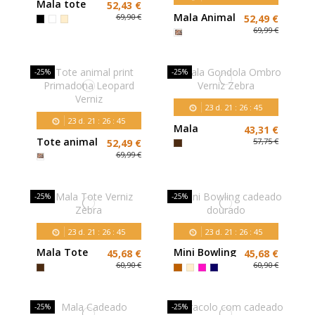
Mala tote
52,43 €
bege
Mala Animal
69,90 €
52,49 €
Print Tote
69,99 €
Primadona
-25%
-25%
23
d.
21
:
26
:
43
23
d.
21
:
26
:
43
Mala
43,31 €
Gondola
Tote animal
57,75 €
52,49 €
Ombro
print
69,99 €
Verniz Zebra
Primadona
Leopard
Verniz
-25%
-25%
23
d.
21
:
26
:
43
23
d.
21
:
26
:
43
Mala Tote
Mini Bowling
45,68 €
45,68 €
Verniz Zebra
cadeado
60,90 €
60,90 €
dourado
-25%
-25%