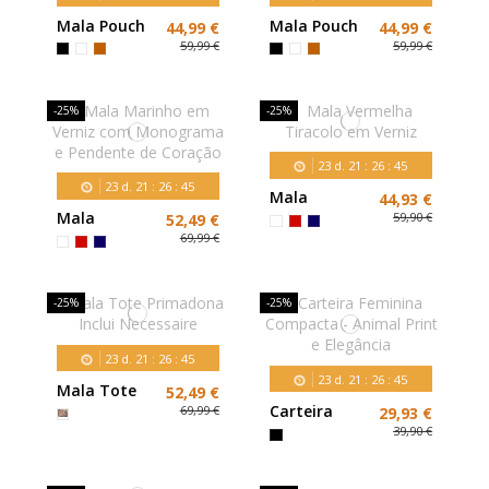
Mala Pouch
Mala Pouch
44,99 €
44,99 €
Franzida
Franzida
59,99 €
59,99 €
com
com
Corrente
Corrente
Metálica
Metálica
-25%
-25%
23
d.
21
:
26
:
43
23
d.
21
:
26
:
43
Mala
44,93 €
Vermelha
Mala
59,90 €
52,49 €
Tiracolo em
Marinho em
69,99 €
Verniz
Verniz com
Monograma
e Pendente
-25%
-25%
de Coração
23
d.
21
:
26
:
44
23
d.
21
:
26
:
44
Mala Tote
52,49 €
Primadona
Carteira
69,99 €
29,93 €
Inclui
Feminina
39,90 €
Necessaire
Compacta -
Animal Print
e Elegância