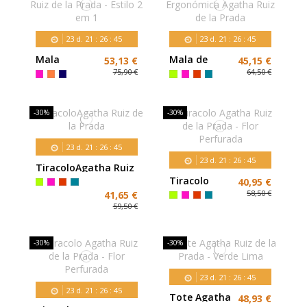
23
d.
21
:
26
:
43
23
d.
21
:
26
:
43
Mala
Mala de
53,13 €
45,15 €
Reversível
Ombro
75,90 €
64,50 €
Agatha Ruiz
Ergonómica
de la Prada -
Agatha Ruiz
Estilo 2 em 1
de la Prada
-30%
-30%
23
d.
21
:
26
:
43
23
d.
21
:
26
:
43
TiracoloAgatha Ruiz
de la Prada
Tiracolo
40,95 €
Agatha Ruiz
58,50 €
41,65 €
de la Prada -
59,50 €
Flor
Perfurada
-30%
-30%
23
d.
21
:
26
:
43
23
d.
21
:
26
:
43
Tote Agatha
48,93 €