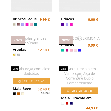
Brincos Leque
Brincos
9,99 €
9,99 €
Dourados
Coloridos
NOVO
NOVO
Brincos
9,99 €
Argolas
12,50 €
grandes
dourado
-25%
-25%
23
d.
21
:
26
:
43
Mala Bege
52,49 €
23
d.
21
:
26
:
43
com alças
69,99 €
douradas
Mala Tiracolo em
Verniz com Alça de
Corrente e Duplo
44,93 €
Compartimento