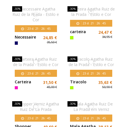
Agatha Ruiz
de la Prada
-30%
-30%
23
d.
21
:
26
:
43
23
d.
21
:
26
:
43
carteira
24,47 €
Agatha Ruiz
Necessaire
34,95 €
24,85 €
de la Prada -
Agatha Ruiz
35,50 €
Estilo e Cor
de la Prada -
Estilo e Cor
-30%
-30%
23
d.
21
:
26
:
43
23
d.
21
:
26
:
43
Carteira
Tiracolo
31,50 €
35,63 €
Agatha Ruiz
Agatha Ruiz
45,00 €
50,90 €
de la Prada -
de la Prada -
Estilo e Cor
Estilo e Cor
-30%
-30%
23
d.
21
:
26
:
43
23
d.
21
:
26
:
43
Shopper
Mala Agatha
40,60 €
39,13 €