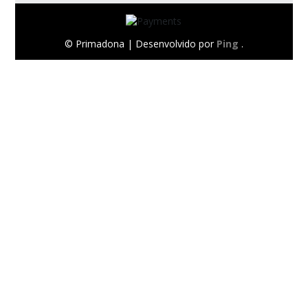
© Primadona |
Desenvolvido por
Ping
.