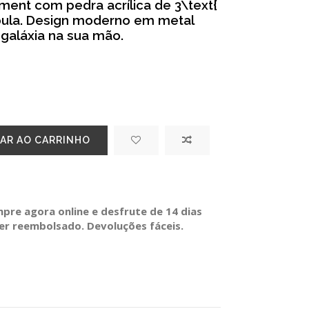
ement com pedra acrílica de 3\text{
bula. Design moderno em metal
galáxia na sua mão.
AR AO CARRINHO
re agora online e desfrute de 14 dias
ser reembolsado. Devoluções fáceis.