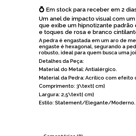
💍 Em stock para receber em 2 dia
​Um anel de impacto visual com um
que exibe um hipnotizante padrão 
e toques de rosa e branco cintilant
​A pedra é engastada em um aro de me
engaste é hexagonal, segurando a ped
robusto, ideal para quem busca uma jo
​Detalhes da Peça:
​Material do Metal: Antialérgico.
​Material da Pedra: Acrílico com efeito
​Comprimento: 3\text{ cm}
​Largura: 2,5\text{ cm}
​Estilo: Statement/Elegante/Moderno.