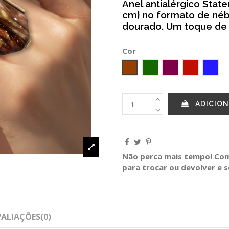
​Anel antialérgico Stat
cm} no formato de né
dourado. Um toque de 
Cor
Castanho
Verde escuro
Vinho
Bordeaux
Azul
ADICION
Não perca mais tempo! Comp
para trocar ou devolver e 
VALIAÇÕES
(0)