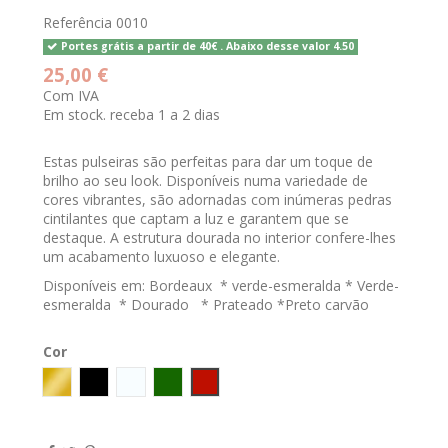
Referência
0010
Portes grátis a partir de 40€ . Abaixo desse valor 4.50
25,00 €
Com IVA
Em stock. receba 1 a 2 dias
Estas pulseiras são perfeitas para dar um toque de
brilho ao seu look. Disponíveis numa variedade de
cores vibrantes, são adornadas com inúmeras pedras
cintilantes que captam a luz e garantem que se
destaque. A estrutura dourada no interior confere-lhes
um acabamento luxuoso e elegante.
Disponíveis em: Bordeaux * verde-esmeralda * Verde-
esmeralda * Dourado * Prateado *Preto carvão
Cor
GOLD
Preto
CRISTAL
Verde escuro
Bordeaux