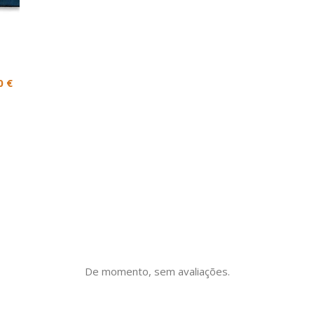
com
Metal
pedras
Dourado
0 €
De momento, sem avaliações.