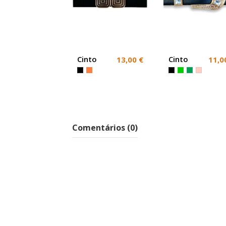
Cinto
Cinto
13,00 €
11,0
elástico
elástico
Largo
fivela
strass
Comentários (0)