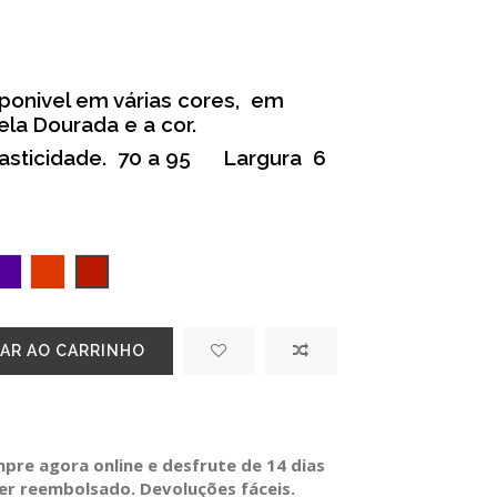
isponivel em várias cores, em
la Dourada e a cor.
asticidade. 70 a 95 Largura 6
e escuro
ROXO
TELHA
VERMELHO ESCURO
AR AO CARRINHO
re agora online e desfrute de 14 dias
ser reembolsado. Devoluções fáceis.