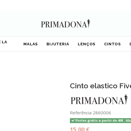
 LA
MALAS
BIJUTERIA
LENÇOS
CINTOS
Cinto elastico Fi
Referência
2860006
Portes grátis a partir de 40€ . Ab
15,00 €