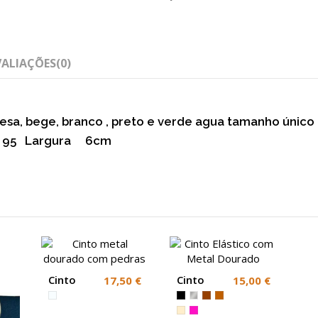
VALIAÇÕES
(0)
rquesa, bege, branco , preto e verde agua tamanho único
 a 95 Largura 6cm
Cinto
Cinto
17,50 €
15,00 €
metal
Elástico
dourado
com