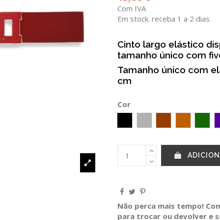
Com IVA
Em stock. receba 1 a 2 dias
Cinto largo elástico d
tamanho único com five
Tamanho único com el
cm
Cor
Preto
Cinzento
Castanho
CAMEL
Verd
ADICION
Não perca mais tempo! Comp
para trocar ou devolver e 