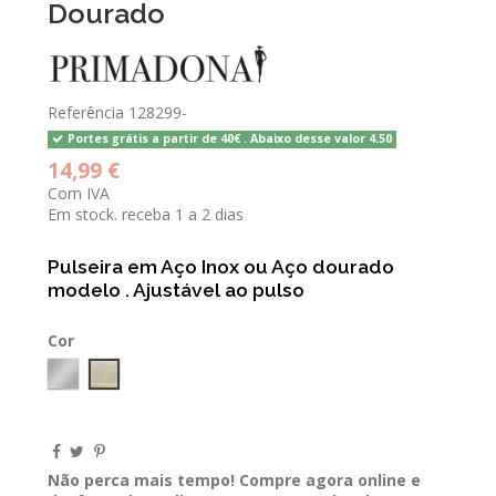
Dourado
Referência
128299-
Portes grátis a partir de 40€ . Abaixo desse valor 4.50
14,99 €
Com IVA
Em stock. receba 1 a 2 dias
Pulseira em Aço Inox ou Aço dourado
modelo . Ajustável ao pulso
Cor
Prateado
Dourado
Não perca mais tempo! Compre agora online e