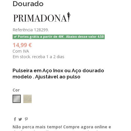
Dourado
Referência
128299.
Portes grátis a partir de 40€ . Abaixo desse valor 4.50
14,99 €
Com IVA
Em stock. receba 1 a 2 dias
Pulseira em Aço Inox ou Aço dourado
modelo . Ajustável ao pulso
Cor
Prateado
Dourado
Não perca mais tempo! Compre agora online e