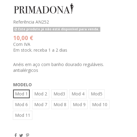
Referência
AN252
Este produto já não está disponível para venda.
10,00 €
Com IVA
Em stock. receba 1 a 2 dias
Anéis em aço com banho dourado reguláveis.
antialérgicos
MODELO
Mod 1
Mod 2
Mod3
Mod 4
Mod5
Mod 6
Mod 7
Mod 8
Mod 9
Mod 10
Mod 11