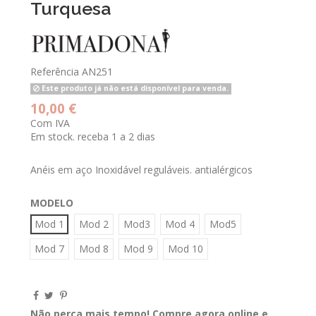
Turquesa
Referência
AN251
Este produto já não está disponível para venda.
10,00 €
Com IVA
Em stock. receba 1 a 2 dias
Anéis em aço Inoxidável reguláveis. antialérgicos
MODELO
Mod 1
Mod 2
Mod3
Mod 4
Mod5
Mod 7
Mod 8
Mod 9
Mod 10
Não perca mais tempo! Compre agora online e