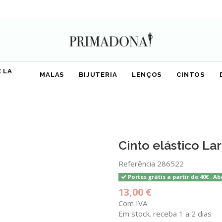
 LA
MALAS
BIJUTERIA
LENÇOS
CINTOS
Cinto elástico La
Referência
286522
Portes grátis a partir de 40€ . Ab
13,00 €
Com IVA
Em stock. receba 1 a 2 dias