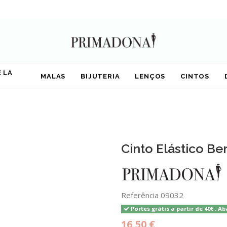
 LA
MALAS
BIJUTERIA
LENÇOS
CINTOS
Cinto Elástico Be
Referência
09032
Portes grátis a partir de 40€ . Ab
16,50 €