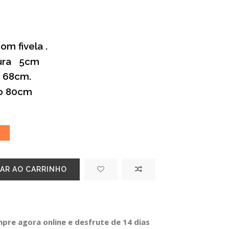
om fivela .
gura 5cm
 68cm.
o 80cm
RADO
uro
NJELA
Laranja
AR AO CARRINHO
re agora online e desfrute de 14 dias