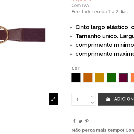
Com IVA
Em stock. receba 1 a 2 dias
Cinto largo elástico c
Tamanho unico. Lar
comprimento minimo
comprimento maxim
Cor
Preto
CAMEL
AMARELO TOR
Verde esc
BERI
ADICION
Não perca mais tempo! Comp