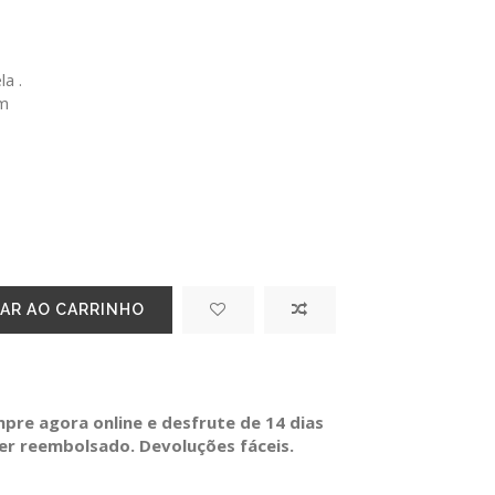
la .
cm
AR AO CARRINHO
re agora online e desfrute de 14 dias
ser reembolsado. Devoluções fáceis.