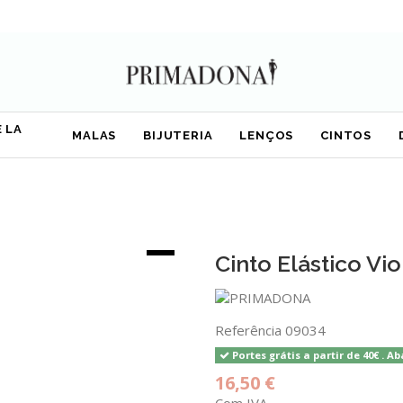
 LA
MALAS
BIJUTERIA
LENÇOS
CINTOS
Cinto Elástico Vio
Referência
09034
Portes grátis a partir de 40€ . Ab
16,50 €
Com IVA