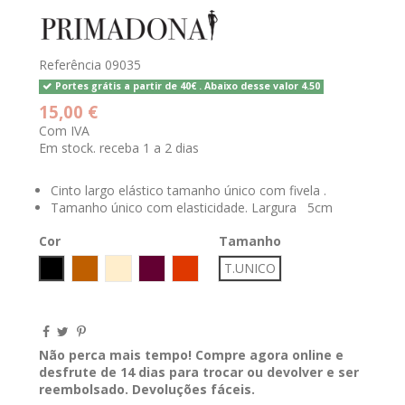
Referência
09035
Portes grátis a partir de 40€ . Abaixo desse valor 4.50
15,00 €
Com IVA
Em stock. receba 1 a 2 dias
Cinto largo elástico tamanho único com fivela .
Tamanho único com elasticidade. Largura 5cm
Cor
Tamanho
Preto
CAMEL
Bege
BERINJELA
TELHA
T.UNICO
Não perca mais tempo! Compre agora online e
desfrute de 14 dias para trocar ou devolver e ser
reembolsado. Devoluções fáceis.