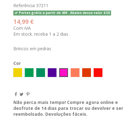
Referência
37211
Portes grátis a partir de 40€ . Abaixo desse valor 4.50
14,99 €
Com IVA
Em stock. receba 1 a 2 dias
Brincos em pedras
Cor
Amarelo
Verde
VERDE BALTICO
ROXO
Fucsia
Salmão
TELHA
Coral
Não perca mais tempo! Compre agora online e
desfrute de 14 dias para trocar ou devolver e ser
reembolsado. Devoluções fáceis.