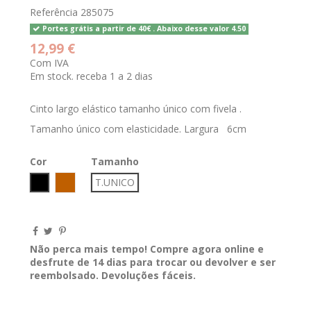
Referência
285075
Portes grátis a partir de 40€ . Abaixo desse valor 4.50
12,99 €
Com IVA
Em stock. receba 1 a 2 dias
Cinto largo elástico tamanho único com fivela .
Tamanho único com elasticidade. Largura 6cm
Cor
Tamanho
Preto
CAMEL
T.UNICO
Não perca mais tempo! Compre agora online e
desfrute de 14 dias para trocar ou devolver e ser
reembolsado. Devoluções fáceis.