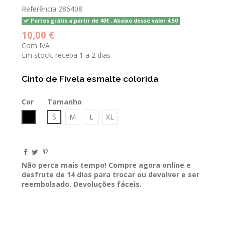
Referência
286408
Portes grátis a partir de 40€ . Abaixo desse valor 4.50
10,00 €
Com IVA
Em stock. receba 1 a 2 dias
Cinto de Fivela esmalte colorida
Cor
Tamanho
Preto
S
M
L
XL
Não perca mais tempo! Compre agora online e
desfrute de 14 dias para trocar ou devolver e ser
reembolsado. Devoluções fáceis.