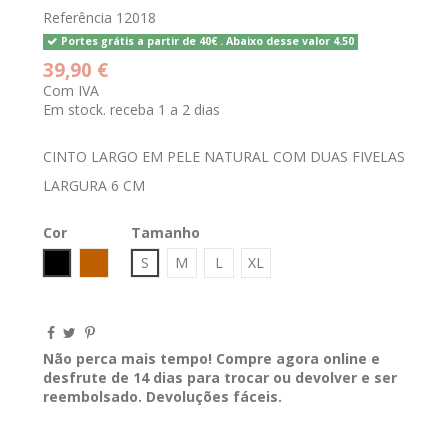
Referência
12018
Portes grátis a partir de 40€ . Abaixo desse valor 4.50
39,90 €
Com IVA
Em stock. receba 1 a 2 dias
CINTO LARGO EM PELE NATURAL COM DUAS FIVELAS
LARGURA 6 CM
Cor
Tamanho
Preto
CAMEL
S
M
L
XL
Não perca mais tempo! Compre agora online e
desfrute de 14 dias para trocar ou devolver e ser
reembolsado. Devoluções fáceis.