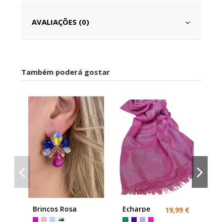
AVALIAÇÕES (0)
Também poderá gostar
Br
Co
Brincos Rosa
Echarpe
19,99 €
Fu
Antialergicos
Rosa Roxo