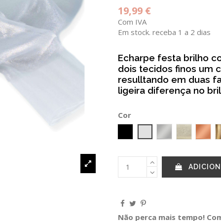
19,99 €
Com IVA
Em stock. receba 1 a 2 dias
Echarpe festa brilho 
dois tecidos finos um 
resulltando em duas 
ligeira diferença no br
Cor
Preto
Prateado Claro
Prateado
Dourado
ROS
ADICION
Não perca mais tempo! Comp