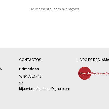
De momento, sem avaliações.
CONTACTOS
LIVRO DE RECLAM
Primadona
A
917521743
bijuteriasprimadona@gmail.com