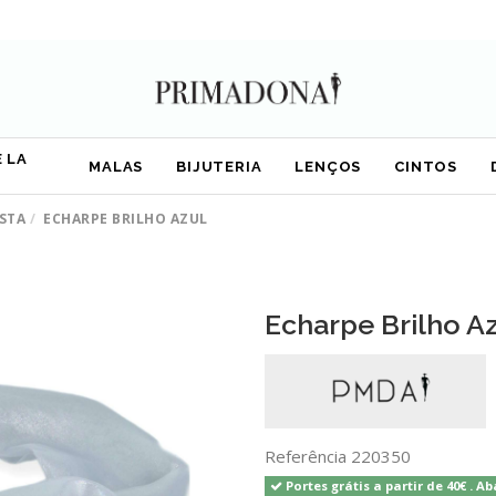
 LA
MALAS
BIJUTERIA
LENÇOS
CINTOS
STA
ECHARPE BRILHO AZUL
Echarpe Brilho A
Referência
220350
Portes grátis a partir de 40€ . Ab