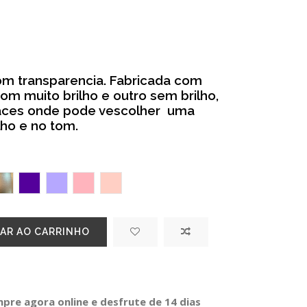
com transparencia. Fabricada com
com muito brilho e outro sem brilho,
faces onde pode vescolher uma
ilho e no tom.
A GOLD
OURO
ROXO
ALFAZEMA
Rosa velho
Rosa Nude
AR AO CARRINHO
re agora online e desfrute de 14 dias