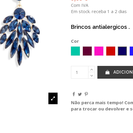
Com IVA
Em stock. receba 1 a 2 dias
Brincos antialergicos 
Cor
Verde Agua
BERINJELA
Fucsia
Vermelho
Mari
ADICION
Não perca mais tempo! Comp
para trocar ou devolver e 