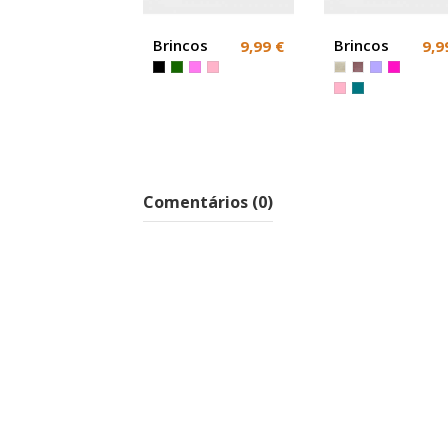
Brincos
Brincos
9,99 €
9,9
azuis
Coloridos
festa ou
Leque
cerimonia
Comentários (0)