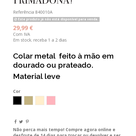
Referência
840010A
Este produto já não está disponível para venda.
29,99 €
Com IVA
Em stock. receba 1 a 2 dias
Colar metal feito à mão em
dourado ou prateado.
Material leve
Cor
Preto
Areia
Bege
Rosa velho
Não perca mais tempo! Compre agora online e
desfrute de 14 dias para trocar ou devolver e ser