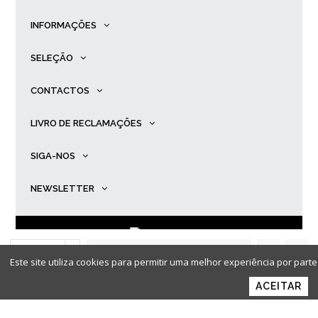
INFORMAÇÕES
SELEÇÃO
CONTACTOS
LIVRO DE RECLAMAÇÕES
SIGA-NOS
NEWSLETTER
ADICIONAR AO
© Primadona |
Desenvolvido por
Ping
.
Este site utiliza cookies para permitir uma melhor experiência por parte 
CARRINHO
ACEITAR