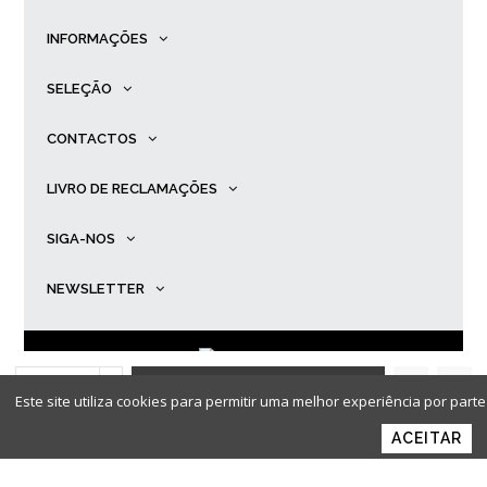
INFORMAÇÕES
SELEÇÃO
CONTACTOS
LIVRO DE RECLAMAÇÕES
SIGA-NOS
NEWSLETTER
ADICIONAR AO
© Primadona |
Desenvolvido por
Ping
.
Este site utiliza cookies para permitir uma melhor experiência por parte 
CARRINHO
ACEITAR