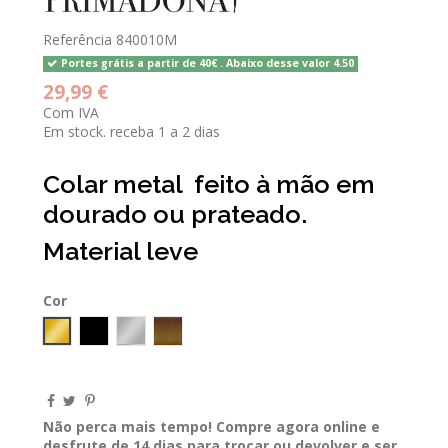
Referência
840010M
Portes grátis a partir de 40€ . Abaixo desse valor 4.50
29,99 €
Com IVA
Em stock. receba 1 a 2 dias
Colar metal feito à mão em
dourado ou prateado.
Material leve
Cor
GOLD
Preto
Prateado
bronze
Não perca mais tempo! Compre agora online e
desfrute de 14 dias para trocar ou devolver e ser