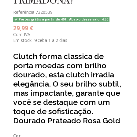
Referência
7320539
Portes grátis a partir de 40€ . Abaixo desse valor 4.50
29,99 €
Com IVA
Em stock. receba 1 a 2 dias
Clutch forma classica de
porta moedas com brilho
dourado, esta clutch irradia
elegância. O seu brilho subtil,
mas impactante, garante que
você se destaque com um
toque de sofisticação.
Dourado Prateado Rosa Gold
Cor