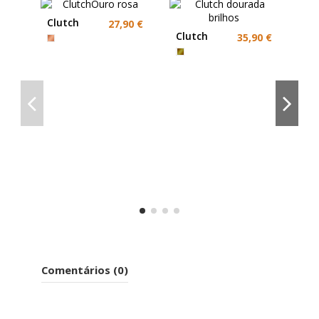
Clutch
27,90 €
Rosa Gold
Clutch
35,90 €
dourada
brilhos
Br
az
ou
ce
Comentários (0)