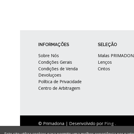
INFORMAÇÕES
SELEÇÃO
Sobre Nós
Malas PRIMADON
Condições Gerais
Lenços
Condições de Venda
Cintos
Devoluçoes
Política de Privacidade
Centro de Arbitragem
© Primadona |
Desenvolvido por
Ping
.
Este site utiliza cookies para permitir uma melhor experiência por parte