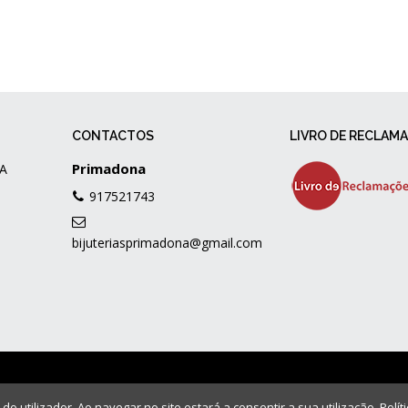
CONTACTOS
LIVRO DE RECLAM
Primadona
A
917521743
bijuteriasprimadona@gmail.com
 do utilizador. Ao navegar no site estará a consentir a sua utilização.
Polít