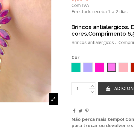
Com IVA
Em stock. receba 1 a 2 dias
Brincos antialergicos. 
cores.Comprimento 6,
Brincos antialergicos . Compr
Cor
Verde Agua
ALFAZEMA
Fucsia
ROSA vivo
Rosa
ADICION
Não perca mais tempo! Comp
para trocar ou devolver e 