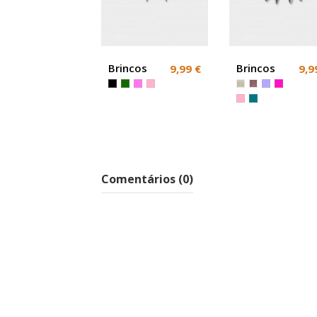
Brincos
Brincos
9,99 €
9,9
azuis
Coloridos
festa ou
Leque
cerimonia
Comentários (0)