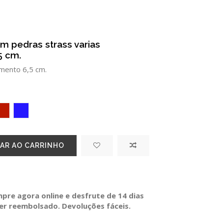
Em pedras strass varias
5 cm.
imento 6,5 cm.
 velho
VERMELHO ESCURO
Azul
AR AO CARRINHO
re agora online e desfrute de 14 dias
ser reembolsado. Devoluções fáceis.