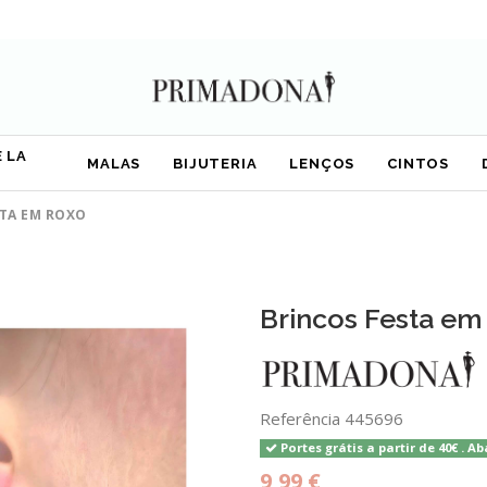
 LA
MALAS
BIJUTERIA
LENÇOS
CINTOS
STA EM ROXO
Brincos Festa em
Referência
445696
Portes grátis a partir de 40€ . Ab
9,99 €