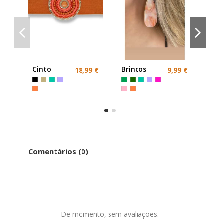
Br
La
Cinto
Brincos
18,99 €
9,99 €
Co
Elástico
Laranja ou
fe
Laranja
Cores
ce
Comentários (0)
De momento, sem avaliações.