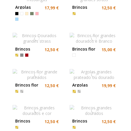
Argolas
Brincos
17,99 €
12,50 €
grandes
Chumbo
missangas
grandes
strass
Brincos
Brincos flor
12,50 €
15,00 €
Dourados
grandes
grandes
dourados e
strass
Branco
Brincos flor
Argolas
12,50 €
19,99 €
grande
grandes
prateados
prateado ou
dourado
Brincos
Brincos
12,50 €
12,50 €
grandes
grandes
dourados e
dourados