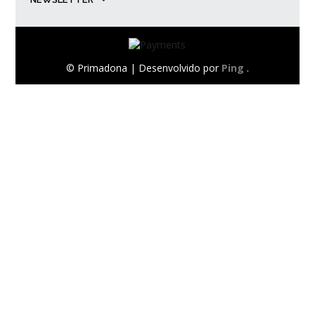
© Primadona |
Desenvolvido por
Ping
.