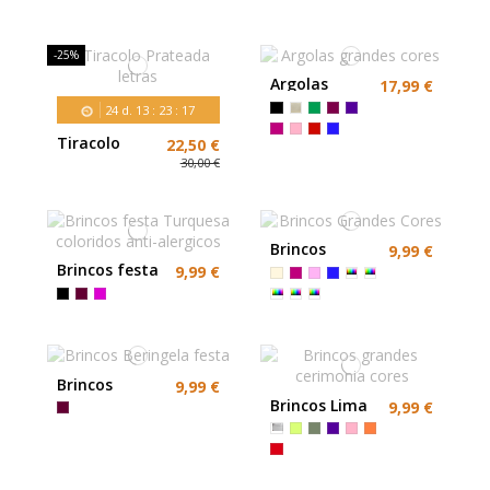
prateado
dourado ou
prateado
-25%
Argolas
17,99 €
grandes
24
d.
13
:
23
:
16
cores
Tiracolo
22,50 €
Prateada
30,00 €
letras
Brincos
9,99 €
Grandes
Brincos festa
9,99 €
Cores
Turquesa
coloridos
anti-alergicos
Brincos
9,99 €
Beringela
Brincos Lima
9,99 €
festa
Cerimonia
Compridos