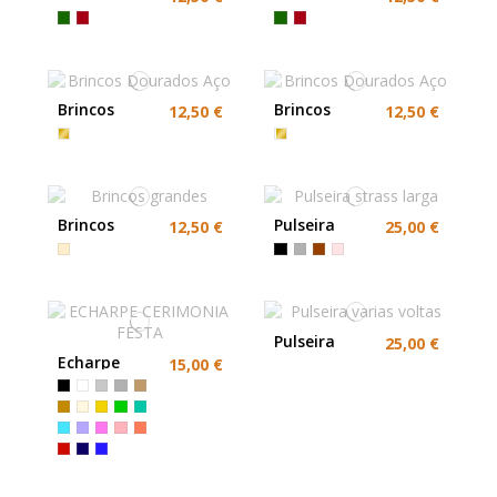
Elegantes
Elegantes
Esmeralda
Esmeralda
Brincos
Brincos
12,50 €
12,50 €
Dourados
Dourados
Aço
Aço
Brincos
Pulseira
12,50 €
25,00 €
grandes
strass larga
Pulseira
25,00 €
varias voltas
Echarpe
15,00 €
Roxa Brilho
ou Lilás