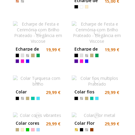
Echarpe de
15,00 €
Festa
Acetinada
em Viscose e
Seda
Echarpe de
Echarpe de
19,99 €
19,99 €
Festa e
Festa e
Cerimónia
Cerimónia
com Brilho
com Brilho
Prateado -
Prateado -
Elegância
Elegância
em Viscose
em Viscose
Colar
Colar fios
29,99 €
29,99 €
Turquesa
multiplos
com brilho
Prateado
Colar cores
Colar Flor
29,99 €
29,99 €
vibrantes
metal