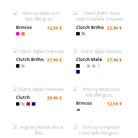
Brincos
Clutch Brilho
12,50 €
22,90 €
Multicores
Rosa Gold
Anti-
Prateada
Alérgicos
Dourada
Clutch Brilho
Clutch Mala
27,90 €
27,90 €
Prateada
Marinho
Clutch
29,90 €
Verniz
Brincos
12,50 €
Prateada
Multicores
Anti-
Alérgicos