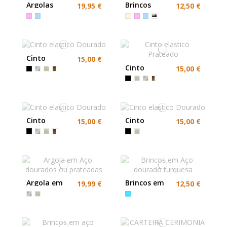
Argolas
Brincos
19,95 €
12,50 €
Petalas Rosa
compridos
Azul
cores Anti-
Alérgicos
Cinto
15,00 €
elastico
Cinto
15,00 €
Dourado
elastico
Prateado
Cinto
Cinto
15,00 €
15,00 €
elastico
elastico
Dourado
Dourado
Argola em
Brincos em
19,99 €
12,50 €
Aço
Aço dourado
dourados ou
turquesa
prateadas