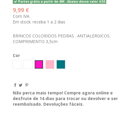
Portes grátis a partir de 40€ . Abaixo desse valor 4.50
9,99 €
Com IVA
Em stock. receba 1 a 2 dias
BRINCOS COLORIDOS PEDRAS . ANTIALERGICOS.
COMPRIMENTO 3,5cm
Cor
Dourado
BERINJELA
Fucsia
Rosa
PETROLEO
Não perca mais tempo! Compre agora online e
desfrute de 14 dias para trocar ou devolver e ser
reembolsado. Devoluções fáceis.