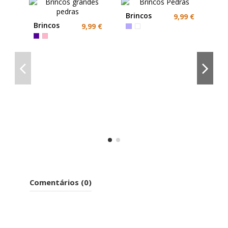
Brincos
9,99 €
Pedras
Brincos
9,99 €
grandes
pedras
Br
Pe
Gr
Comentários (0)