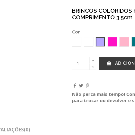
BRINCOS COLORIDOS P
COMPRIMENTO 3,5cm
Cor
Dourado
BERINJELA
ALFAZEMA
Fucsia
Rosa
ADICION
Não perca mais tempo! Comp
para trocar ou devolver e 
VALIAÇÕES
(0)