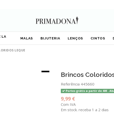
 LA
MALAS
BIJUTERIA
LENÇOS
CINTOS
LORIDOS LEQUE
Brincos Colorido
Referência
445660
Portes grátis a partir de 40€ . Ab
9,99 €
Com IVA
Em stock. receba 1 a 2 dias