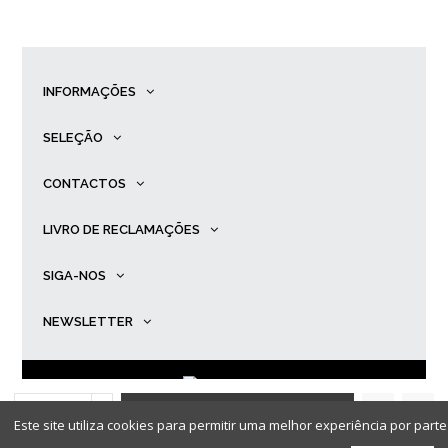
INFORMAÇÕES
SELEÇÃO
CONTACTOS
LIVRO DE RECLAMAÇÕES
SIGA-NOS
NEWSLETTER
ADICIONAR AO
© Primadona |
Desenvolvido por
Ping
.
Este site utiliza cookies para permitir uma melhor experiência por parte 
CARRINHO